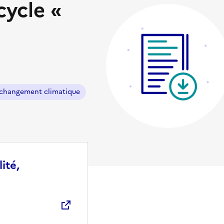
cycle «
changement climatique
ité,