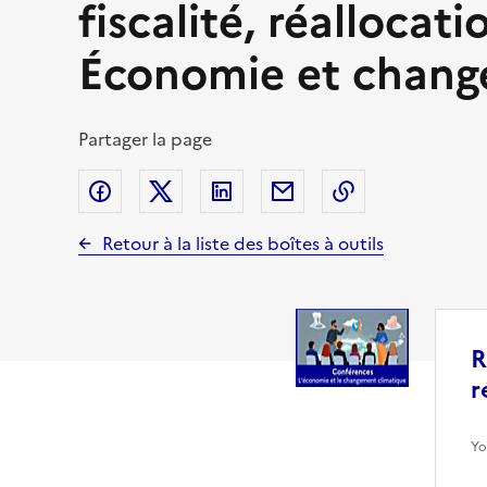
fiscalité, réallocati
Économie et chang
Partager la page
Partager sur Facebook
Partager sur Twitter (X)
Partager sur Linkedin
Partager par email
Copier dans le
Retour à la liste des boîtes à outils
R
r
Yo