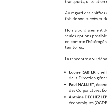
transports, d’isolation
Au regard des chiffres 
fois de son succès et 
Hors alourdissement de 
seules options possible
en compte l’hétérogénéi
territoires.
La rencontre a vu débat
Louise RABIER
, chef
de la Direction génér
Paul MALLIET
, écon
des Conjonctures É
Antoine DECHEZLE
économiques (OCDE