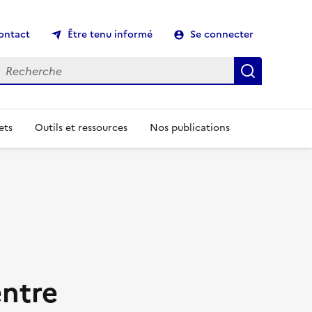
ontact
Être tenu informé
Se connecter
echerche
Recherch
ets
Outils et ressources
Nos publications
entre