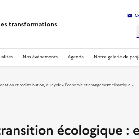
C
les transformations
R
alités
Nos évènements
Agenda
Notre galerie de proj
éallocation et redistribution, du cycle « Économie et changement climatique »
transition écologique : 