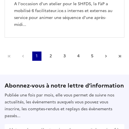
A l'occasion d'un atelier pour le SHFDS, la FàP a
mobilisé 6 facilitateur.ice.s internes et externes au
service pour animer une séquence d'une après-
midi...
Première page
Page précédente
1
2
3
4
5
Page suiv
De
Abonnez-vous à notre lettre d’information
Publiée une fois par mois, elle vous permet de suivre nos
actualités, les évènements auxquels vous pouvez vous
inscrire, les comptes-rendus et replays des évènements
passés...
Votre adresse électronique (ex. : nom@domaine.fr)
*