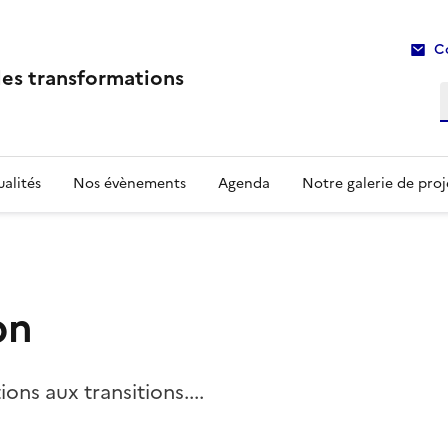
C
les transformations
R
alités
Nos évènements
Agenda
Notre galerie de proj
on
ions aux transitions....