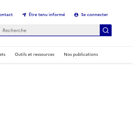
ontact
Être tenu informé
Se connecter
echerche
Recherch
ets
Outils et ressources
Nos publications