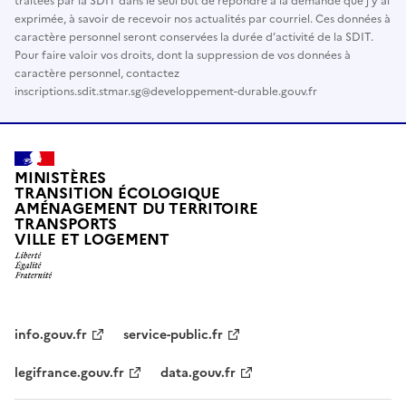
traitées par la SDIT dans le seul but de répondre à la demande que j’y ai
exprimée, à savoir de recevoir nos actualités par courriel. Ces données à
caractère personnel seront conservées la durée d’activité de la SDIT.
Pour faire valoir vos droits, dont la suppression de vos données à
caractère personnel, contactez
inscriptions.sdit.stmar.sg@developpement-durable.gouv.fr
MINISTÈRES
TRANSITION ÉCOLOGIQUE
AMÉNAGEMENT DU TERRITOIRE
TRANSPORTS
VILLE ET LOGEMENT
info.gouv.fr
service-public.fr
legifrance.gouv.fr
data.gouv.fr