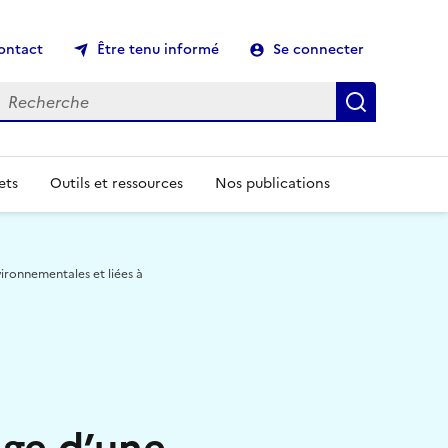
ontact
Être tenu informé
Se connecter
echerche
Recherch
ets
Outils et ressources
Nos publications
ronnementales et liées à
age d’une