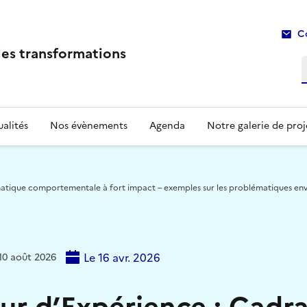
C
les transformations
R
alités
Nos évènements
Agenda
Notre galerie de proj
atique comportementale à fort impact – exemples sur les problématiques envi
Le 16 avr. 2026
 10 août 2026
our d’Expérience : Cadr