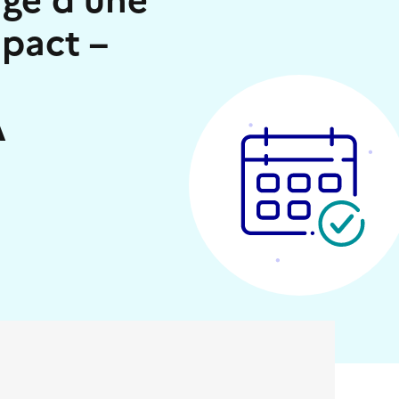
pact –
A