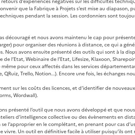
etours d’expériences négatives sur les difficultés techniq
convenir que la Fabrique à Projets s’est mise au diapason, 
techniques pendant la session. Les cordonniers sont toujour
as découragé et nous avons maintenu le cap pour présenter
arger) pour organiser des réunions à distance, ce qui a gé
. Nous avons ensuite présenté des outils qui sont à la dis
e l’Etat, Webinaire de l’Etat, Lifesize, Klaxoon, Sharepoin
) même pour ceux affectés dans les services départementa
, QRuiz, Trello, Notion...). Encore une fois, les échanges no
ent sur les coûts des licences, et d’identifier de nouveaux
(Forms, Wordwall).
ons présenté l’outil que nous avons développé et que nous 
eliers d’intelligence collective ou des évènements en dist
 à se l’approprier en le complétant, en prenant pour cas d’u
e vivre. Un outil en définitive facile à utiliser puisqu’ils ont 