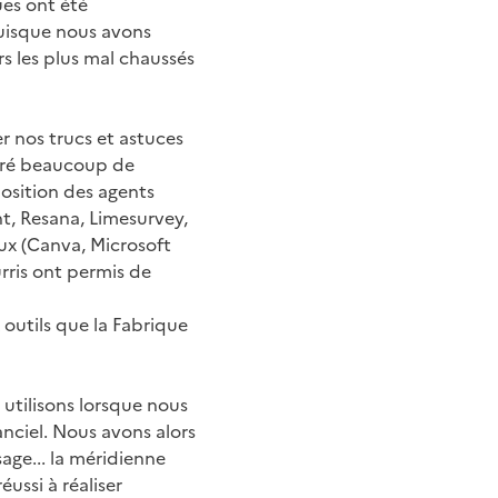
ues ont été
puisque nous avons
s les plus mal chaussés
 nos trucs et astuces
néré beaucoup de
position des agents
t, Resana, Limesurvey,
ux (Canva, Microsoft
urris ont permis de
 outils que la Fabrique
utilisons lorsque nous
anciel. Nous avons alors
sage... la méridienne
réussi à réaliser