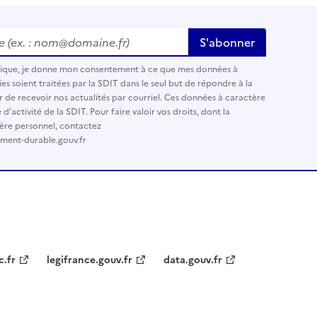
 (ex. : nom@domaine.fr)
*
S'abonner
nique, je donne mon consentement à ce que mes données à
es soient traitées par la SDIT dans le seul but de répondre à la
r de recevoir nos actualités par courriel. Ces données à caractère
’activité de la SDIT. Pour faire valoir vos droits, dont la
ère personnel, contactez
ement-durable.gouv.fr
c.fr
legifrance.gouv.fr
data.gouv.fr