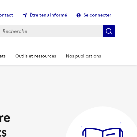
ontact
Être tenu informé
Se connecter
echerche
Recherch
ets
Outils et ressources
Nos publications
re
ts