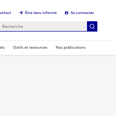
ontact
Être tenu informé
Se connecter
echerche
Recherch
ets
Outils et ressources
Nos publications