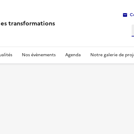
C
les transformations
R
alités
Nos évènements
Agenda
Notre galerie de proj