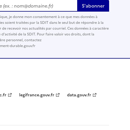
 (ex. : nom@domaine.fr)
*
S'abonner
nique, je donne mon consentement à ce que mes données à
es soient traitées par la SDIT dans le seul but de répondre à la
r de recevoir nos actualités par courriel. Ces données à caractère
’activité de la SDIT. Pour faire valoir vos droits, dont la
ère personnel, contactez
ement-durable.gouv.fr
c.fr
legifrance.gouv.fr
data.gouv.fr