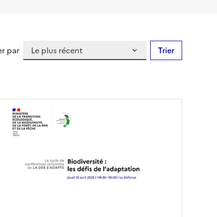
er par
Trier