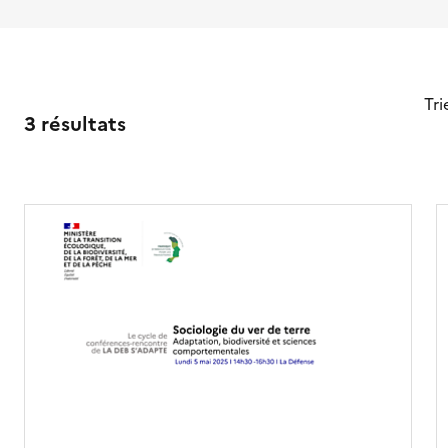
Tri
3 résultats
r