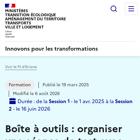
Recherc
MINISTÈRES
TRANSITION ÉCOLOGIQUE
AMÉNAGEMENT DU TERRITOIRE
TRANSPORTS
VILLE ET LOGEMENT
Innovons pour les transformations
Voir le fil d'Ariane
Vous êtes ici :
Formation
Publié le 19 mars 2025
Modifié le 6 août 2026
Durée : de la
Session 1
- le 1 avr. 2025 à la
Session
2
- le 16 juin 2026
Boîte à outils : organiser