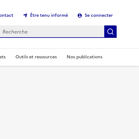
ontact
Être tenu informé
Se connecter
echerche
Recherch
ets
Outils et ressources
Nos publications