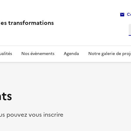
C
les transformations
R
alités
Nos évènements
Agenda
Notre galerie de proj
ts
s pouvez vous inscrire