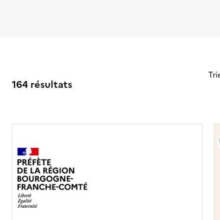
Tri
164 résultats
r