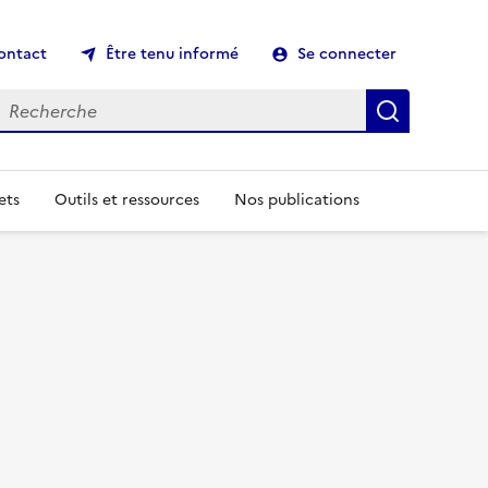
ontact
Être tenu informé
Se connecter
echerche
Recherch
ets
Outils et ressources
Nos publications