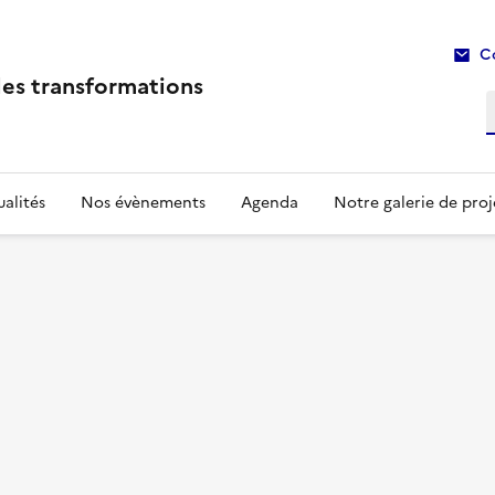
C
les transformations
R
alités
Nos évènements
Agenda
Notre galerie de proj